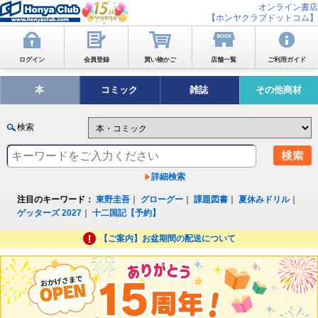
オンライン書店
【ホンヤクラブドットコム】
ログイン
会員登録
買い物かご
店舗一覧
ご利用ガイド
本
コミック
雑誌
その他商材
検索
詳細検索
注目のキーワード：
東野圭吾
｜
グローグー
｜
課題図書
｜
夏休みドリル
｜
ゲッターズ 2027
｜
十二国記【予約】
【ご案内】お盆期間の配送について