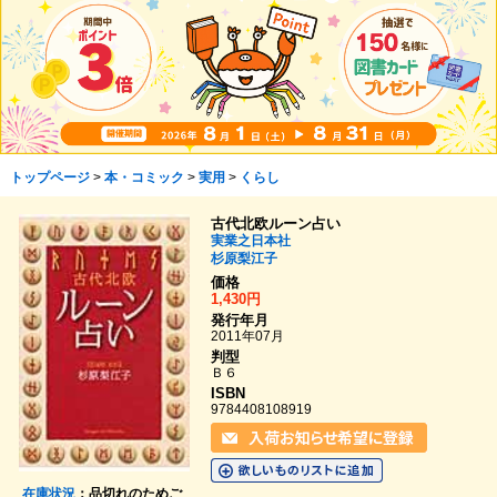
トップページ
>
本・コミック
>
実用
>
くらし
古代北欧ルーン占い
実業之日本社
杉原梨江子
価格
1,430円
発行年月
2011年07月
判型
Ｂ６
ISBN
9784408108919
在庫状況
：品切れのためご