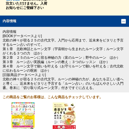
注文いただけません。入荷
お知らせにご登録下さい
内容情報
内容情報
[BOOKデータベースより]
北欧の神々が宿る２５の古代文字。入門から応用まで、近未来をピタリと予言
するルーン占いのすべて。
第１章 北欧神話とルーン文字（宇宙樹から生まれたルーン文字；ルーン文字
がくれる３つの力 ほか）
第２章 ２５のルーンに宿る神秘の力（富のルーン；野牛のルーン ほか）
第３章 ルーン占い実践編（ルーンの教え；３つのレッスン ほか）
第４章 ルーン文字で願いを叶える（お守りルーンで願いを叶える；古代北欧
に伝わるルーンの呪術 ほか）
[日販商品データベースより]
北欧の神々が宿る２５の古代文字。ルーンの神秘の力が、あなたを正しい道へ
と導く…。近未来をピタリと予言する「ルーン占い」のいちばんやさしい入門
書。巻末に「切り取り式ルーン文字」付きですぐに占える。
この商品をご覧のお客様は、こんな商品もチェックしています。