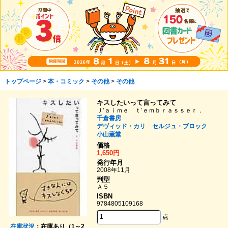
トップページ
>
本・コミック
>
その他
>
その他
キスしたいって言ってみて
Ｊ’ａｉｍｅ ｔ’ｅｍｂｒａｓｓｅｒ．
千倉書房
デヴィッド・カリ
セルジュ・ブロック
小山薫堂
価格
1,650円
発行年月
2008年11月
判型
Ａ５
ISBN
9784805109168
点
在庫状況
：在庫あり（1～2