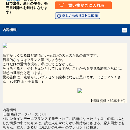
日で出荷、新刊の場合、発
売日以降のお届けになりま
す）
内容情報
恥ずかしくなるほど愛情がいっぱいの大人のための絵本です。
日常的なキスはフランス流でしょうか。
これだけの愛情表現を、私はしてこなかった。
そう考えると、少しキュンとしてしますが、これからを夢見る若者たちには、
理想の世界だと思います。
愛の告白に、素晴らしいプレゼント絵本になると思います。（ヒラＰ２１さ
ん 70代以上・千葉県 ）
【情報提供・絵本ナビ】
内容情報
[日販商品データベースより]
バレンタインデーにフランスで発売されて、話題になった「キス」の本。ふと
した情景の中でのキスは、読む人をやわらかい気持ちにさせる。恋人同士はも
ちろん、友人、あるいは片思いの相手へのプレゼントに最適。