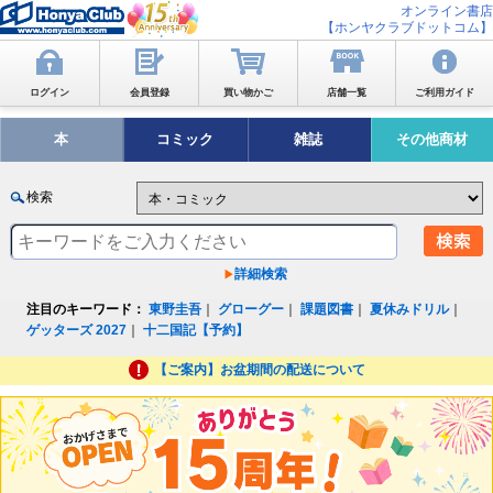
オンライン書店
【ホンヤクラブドットコム】
ログイン
会員登録
買い物かご
店舗一覧
ご利用ガイド
本
コミック
雑誌
その他商材
検索
詳細検索
注目のキーワード：
東野圭吾
｜
グローグー
｜
課題図書
｜
夏休みドリル
｜
ゲッターズ 2027
｜
十二国記【予約】
【ご案内】お盆期間の配送について