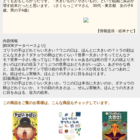
とてもおもしろかったです。「大きいもの／小さいもの」という知識に深みが
増す絵本だったと思います。（さくらっこママさん 30代・東京都 女の子6
歳、男の子4歳）
【情報提供・絵本ナビ】
内容情報
[BOOKデータベースより]
ゴリラの手はどれぐらい大きい？ワニの口は、ほんとに大きいの？トラの顔は
どんな大きさ？ダチョウの卵はどれぐらい？世界一大きいクモってどんなク
モ？世界一小さい魚ってなに？長さが６０ｃｍあるのは何の舌？人の頭より大
きいのはだれの目玉？どうぶつの世界はおどろきがいっぱい。あざやかな色
と、迫力あるデザインで切り絵の名手ジェンキンズが見せるどうぶつあれこ
れ。絵はぜんぶ実物大。ほんとうの大きさに目をみはります。
[日販商品データベースより]
ゴリラの手はどれぐらい大きいか。ワニの口は本当に大きいのか。ダチョウの
卵はどれぐらいか。トラの顔の大きさは…。ぜんぶ実物大。ほんとうの大きさ
に目をみはる、迫力の絵本。
この商品をご覧のお客様は、こんな商品もチェックしています。