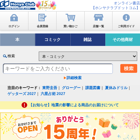
オンライン書店
【ホンヤクラブドットコム】
ログイン
会員登録
買い物かご
店舗一覧
ご利用ガイド
本
コミック
雑誌
その他商材
検索
詳細検索
注目のキーワード：
東野圭吾
｜
グローグー
｜
課題図書
｜
夏休みドリル
｜
ゲッターズ 2027
｜
六星占術 2027
【お知らせ】地震の影響による商品のお届けについて