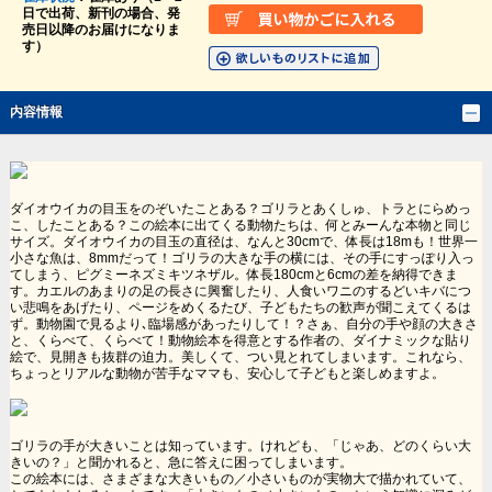
日で出荷、新刊の場合、発
売日以降のお届けになりま
す）
内容情報
ダイオウイカの目玉をのぞいたことある？ゴリラとあくしゅ、トラとにらめっ
こ、したことある？この絵本に出てくる動物たちは、何とみーんな本物と同じ
サイズ。ダイオウイカの目玉の直径は、なんと30cmで、体長は18mも！世界一
小さな魚は、8mmだって！ゴリラの大きな手の横には、その手にすっぽり入っ
てしまう、ピグミーネズミキツネザル。体長180cmと6cmの差を納得できま
す。カエルのあまりの足の長さに興奮したり、人食いワニのするどいキバにつ
い悲鳴をあげたり、ページをめくるたび、子どもたちの歓声が聞こえてくるは
ず。動物園で見るより､臨場感があったりして！？さぁ、自分の手や顔の大きさ
と、くらべて、くらべて！動物絵本を得意とする作者の、ダイナミックな貼り
絵で、見開きも抜群の迫力。美しくて、つい見とれてしまいます。これなら、
ちょっとリアルな動物が苦手なママも、安心して子どもと楽しめますよ。
ゴリラの手が大きいことは知っています。けれども、「じゃあ、どのくらい大
きいの？」と聞かれると、急に答えに困ってしまいます。
この絵本には、さまざまな大きいもの／小さいものが実物大で描かれていて、