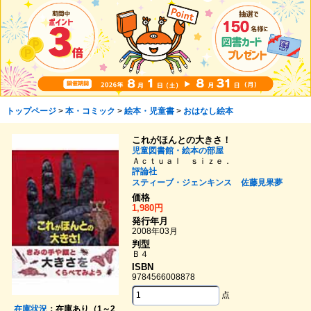
トップページ
>
本・コミック
>
絵本・児童書
>
おはなし絵本
これがほんとの大きさ！
児童図書館・絵本の部屋
Ａｃｔｕａｌ ｓｉｚｅ．
評論社
スティーブ・ジェンキンス
佐藤見果夢
価格
1,980円
発行年月
2008年03月
判型
Ｂ４
ISBN
9784566008878
点
在庫状況
：在庫あり（1～2