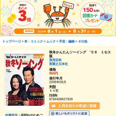
トップページ
>
本・コミック
>
ムック
>
手芸・編物
>
その他
秋冬かんたんソーイング ’０６ ミセス
版
実用百科
実業之日本社
価格
964円
発行年月
2006年09月
判型
Ａ４変
ISBN
9784408627939
在庫状況
：品切れのためご