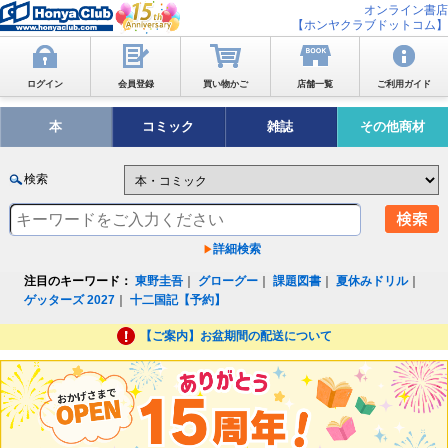
オンライン書店
【ホンヤクラブドットコム】
ログイン
会員登録
買い物かご
店舗一覧
ご利用ガイド
本
コミック
雑誌
その他商材
検索
詳細検索
注目のキーワード：
東野圭吾
｜
グローグー
｜
課題図書
｜
夏休みドリル
｜
ゲッターズ 2027
｜
十二国記【予約】
【ご案内】お盆期間の配送について