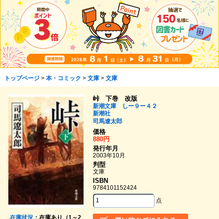
トップページ
>
本・コミック
>
文庫
>
文庫
峠 下巻 改版
新潮文庫 しー９ー４２
新潮社
司馬遼太郎
価格
880円
発行年月
2003年10月
判型
文庫
ISBN
9784101152424
点
在庫状況
：在庫あり（1～2