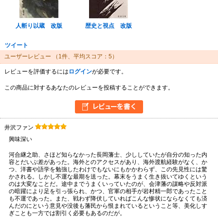
人斬り以蔵 改版
歴史と視点 改版
ツイート
ユーザーレビュー
（1件、平均スコア：5）
レビューを評価するには
ログイン
が必要です。
この商品に対するあなたのレビューを投稿することができます。
井沢ファン
興味深い
河合継之助、さほど知らなかった長岡藩士、少ししていたが自分の知った内
容とだいぶ差があった。海外とのアクセスがあり、海外渡航経験がなく、か
つ、洋書や語学を勉強したわけでもないにもかかわらず、この先見性には驚
かされる。しかし不運な最期を送った。幕末をうまく生き抜いてゆくという
のは大変なことだ。途中までうまくいっていたのが、会津藩の謀略や反対派
の暗躍により足を引っ張られ、かつ、官軍の相手が岩村精一郎であったこと
も不運であった。また、戦わず降伏していればこんな惨状にならなくても済
んだのにという意見や没後も藩民から恨まれているということ等、美化しす
ぎことも一方では割引く必要もあるのだが。