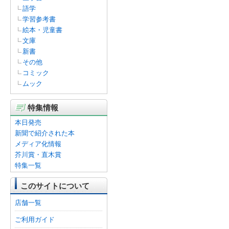
語学
学習参考書
絵本・児童書
文庫
新書
その他
コミック
ムック
特集情報
本日発売
新聞で紹介された本
メディア化情報
芥川賞・直木賞
特集一覧
このサイトについて
店舗一覧
ご利用ガイド