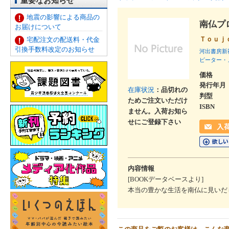
重要なお知らせ
地震の影響による商品の
南仏プ
お届けについて
Ｔｏｕｊ
宅配注文の配送料・代金
引換手数料改定のお知らせ
河出書房新
ピーター・
価格
発行年月
在庫状況
：品切れの
判型
ためご注文いただけ
ISBN
ません。入荷お知ら
せにご登録下さい
内容情報
[BOOKデータベースより]
本当の豊かな生活を南仏に見いだ