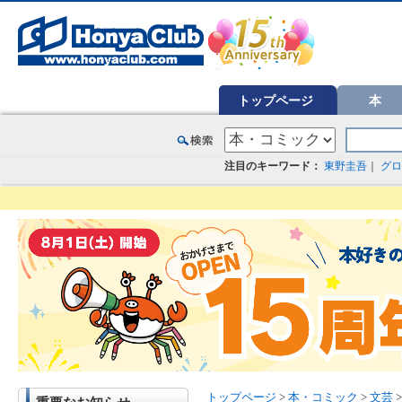
オンライン書店【ホンヤクラブ】はお好きな本屋での受け取りで送料無料！新刊予約・通販も。本（書籍）、雑誌、漫
トップページ
本
注目のキーワード：
東野圭吾
｜
グロ
トップページ
>
本・コミック
>
文芸