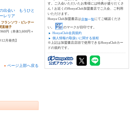
す。ご入会いただいたお客様には特典が盛りだくさ
ん！お近くのHonyaClub加盟書店でご入会、ご利用
の出会い もうひと
いただけます。
ーレリア
Honya Club加盟書店は
にてご確認くださ
店舗一覧
・フランソワ・ビレテー
間直穂子
い。
のマークが目印です。
960円（本体3,600円＋
HonyaClub会員規約
個人情報の取扱いに関する規程
2年12月発売】
※上記は加盟書店店頭で使用できるHonyaClubカー
ドの規約です。
ページ上部へ戻る