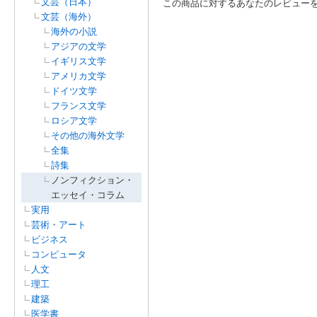
文芸（日本）
この商品に対するあなたのレビュー
文芸（海外）
海外の小説
アジアの文学
イギリス文学
アメリカ文学
ドイツ文学
フランス文学
ロシア文学
その他の海外文学
全集
詩集
ノンフィクション・
エッセイ・コラム
実用
芸術・アート
ビジネス
コンピュータ
人文
理工
建築
医学書