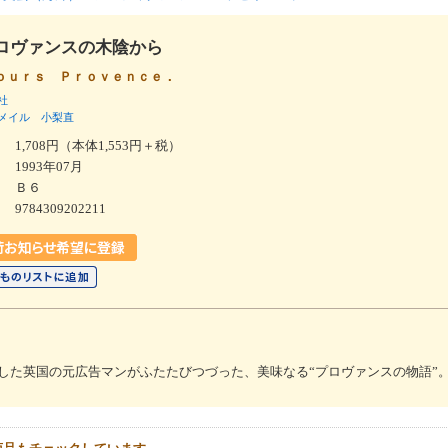
ロヴァンスの木陰から
ｏｕｒｓ Ｐｒｏｖｅｎｃｅ．
社
メイル
小梨直
1,708円（本体1,553円＋税）
1993年07月
Ｂ６
9784309202211
した英国の元広告マンがふたたびつづった、美味なる“プロヴァンスの物語”