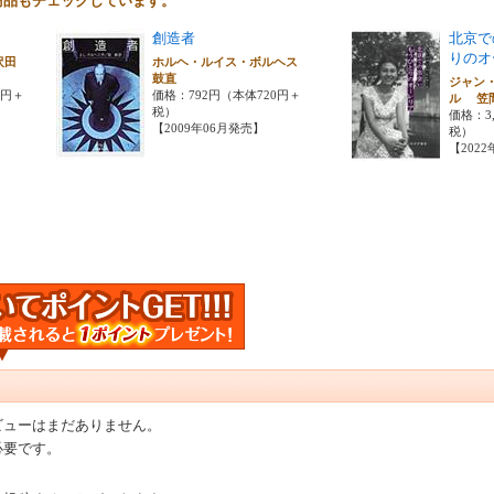
商品もチェックしています。
創造者
北京で
りのオ
沢田
ホルヘ・ルイス・ボルヘス
鼓直
ジャン
0円＋
価格：792円（本体720円＋
ル 笠
税）
価格：3,
【2009年06月発売】
税）
【202
ビューはまだありません。
必要です。