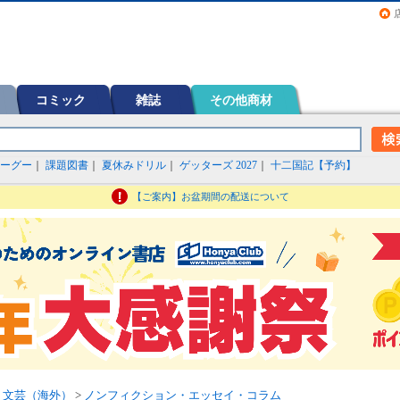
画（コミック）など在庫も充実
コミック
雑誌
その他商材
ーグー
｜
課題図書
｜
夏休みドリル
｜
ゲッターズ 2027
｜
十二国記【予約】
【ご案内】お盆期間の配送について
>
文芸（海外）
>
ノンフィクション・エッセイ・コラム