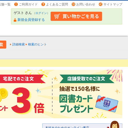
店舗一覧
ご利用ガイド
よくあるご質問
お問い合わせ
サイトマップ
ゲスト さん
（
ログイン
）
新規会員登録する
詳細検索
検索のヒント
本好きのためのオンライン書店