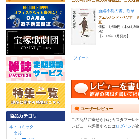
この商品をご覧のお客様は、こんな
新編不穏の書、断章
フェルナンド・ペソア 
直
価格：1,650円（本体1,50
税）
【2013年01月発売】
ツイート
ユーザーレビュー
この商品に寄せられたカスタマーレ
レビューを評価するには
ログイン
が
本・コミック
文芸