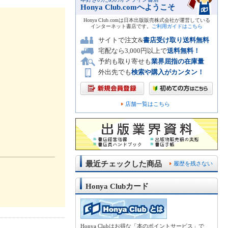
Honya Club.comへようこそ
Honya Club.comは日本出版販売株式会社が運営している
インターネット書店です。
ご利用ガイドはこちら
サイトで注文&
書店受け取り送料無料
宅配なら3,000円以上で
送料無料！
予約も取り寄せも
業界屈指の在庫量
外出先でも
検索や購入がカンタン！
店舗一覧はこちら
最近チェックした商品
履歴を残さない
Honya Clubカード
。
Honya Clubはお得な「本のポイントサービス」で