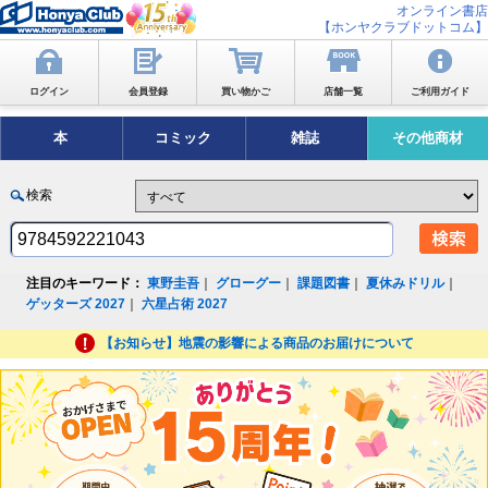
オンライン書店
【ホンヤクラブドットコム】
ログイン
会員登録
買い物かご
店舗一覧
ご利用ガイド
本
コミック
雑誌
その他商材
検索
注目のキーワード：
東野圭吾
｜
グローグー
｜
課題図書
｜
夏休みドリル
｜
ゲッターズ 2027
｜
六星占術 2027
【お知らせ】地震の影響による商品のお届けについて