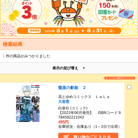
検索結果
1
件の商品がみつかりました
表示の並び替え
龍皇の影姫 ２
花とゆめコミックス ＬａＬａ
大宙晃
白泉社 (コミック)
【2022年06月発売】 ISBNコード 9
784592221043
495円
在庫状況：在庫あり（1～2日で出荷）