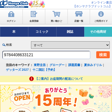
オンライン書店
【ホンヤクラブドットコム】
ログイン
会員登録
買い物かご
店舗一覧
ご利用ガイド
本
コミック
雑誌
その他商材
検索
注目のキーワード：
東野圭吾
｜
グローグー
｜
課題図書
｜
夏休みドリル
｜
ゲッターズ 2027
｜
十二国記【予約】
【ご案内】お盆期間の配送について