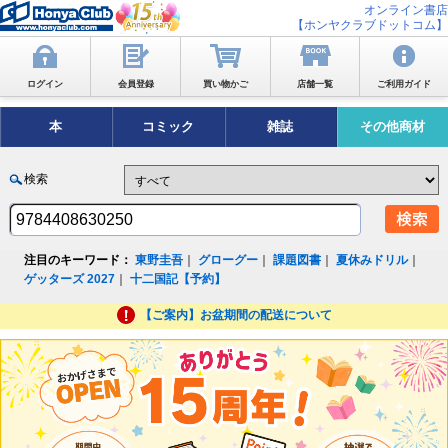
オンライン書店
【ホンヤクラブドットコム】
ログイン
会員登録
買い物かご
店舗一覧
ご利用ガイド
本
コミック
雑誌
その他商材
検索
注目のキーワード：
東野圭吾
｜
グローグー
｜
課題図書
｜
夏休みドリル
｜
ゲッターズ 2027
｜
十二国記【予約】
【ご案内】お盆期間の配送について