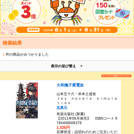
検索結果
1
件の商品がみつかりました
表示の並び替え
大和撫子紫電改
山本五十六・米本土侵攻
Ｊｏｙ ｎｏｖｅｌｓ ｓｉｍｕｌａ
ｔｉｏｎ
志真元
有楽出版社 (新書)
【2011年06月発売】 ISBNコード 9
784408606378
1,026円
在庫状況：品切れのためご注文いただ