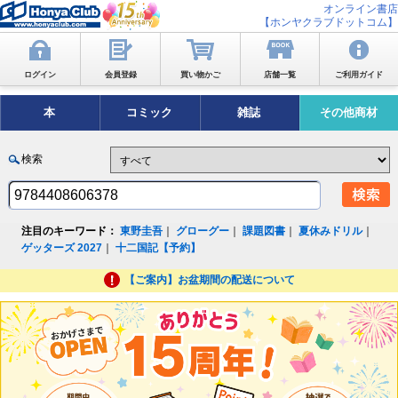
オンライン書店
【ホンヤクラブドットコム】
ログイン
会員登録
買い物かご
店舗一覧
ご利用ガイド
本
コミック
雑誌
その他商材
検索
注目のキーワード：
東野圭吾
｜
グローグー
｜
課題図書
｜
夏休みドリル
｜
ゲッターズ 2027
｜
十二国記【予約】
【ご案内】お盆期間の配送について