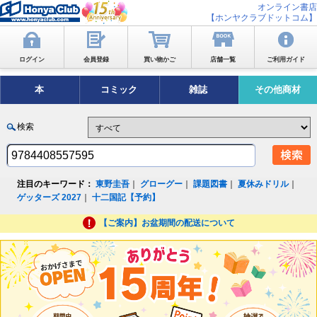
オンライン書店
【ホンヤクラブドットコム】
ログイン
会員登録
買い物かご
店舗一覧
ご利用ガイド
本
コミック
雑誌
その他商材
検索
注目のキーワード：
東野圭吾
｜
グローグー
｜
課題図書
｜
夏休みドリル
｜
ゲッターズ 2027
｜
十二国記【予約】
【ご案内】お盆期間の配送について