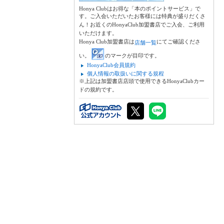
Honya Clubはお得な「本のポイントサービス」で
す。ご入会いただいたお客様には特典が盛りだくさ
ん！お近くのHonyaClub加盟書店でご入会、ご利用
いただけます。
Honya Club加盟書店は
にてご確認くださ
店舗一覧
い。
のマークが目印です。
HonyaClub会員規約
個人情報の取扱いに関する規程
※上記は加盟書店店頭で使用できるHonyaClubカー
ドの規約です。