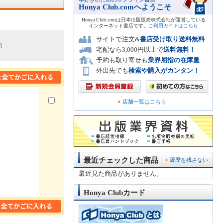
Honya Club.comへようこそ
Honya Club.comは日本出版販売株式会社が運営している
インターネット書店です。
ご利用ガイドはこちら
サイトで注文&
書店受け取り送料無料
順
宅配なら3,000円以上で
送料無料！
予約も取り寄せも
業界屈指の在庫量
外出先でも
検索や購入がカンタン！
店舗一覧はこちら
最近チェックした商品
履歴を残さない
最近見た商品がありません。
Honya Clubカード