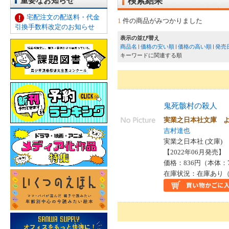
重要なお知らせ
検索結果
宅配注文の配送料・代金
1
件の商品がみつかりました
引換手数料改定のお知らせ
表示の並び替え
商品名
価格の安い順
価格の高い順
発売
キーワードに関連する順
鬼死骸村の殺人
実業之日本社文庫 
吉村達也
実業之日本社 (文庫)
【2022年06月発売】 I
価格：836円（本体：
在庫状況：在庫あり（