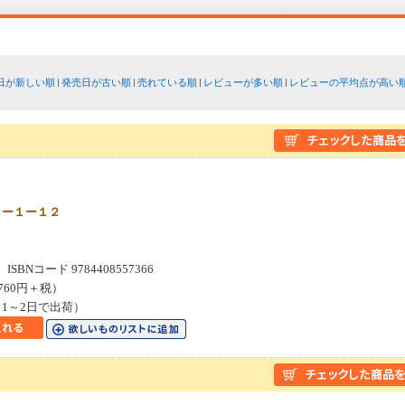
日が新しい順
発売日が古い順
売れている順
レビューが多い順
レビューの平均点が高い
よー１ー１２
SBNコード 9784408557366
760円＋税）
1～2日で出荷）