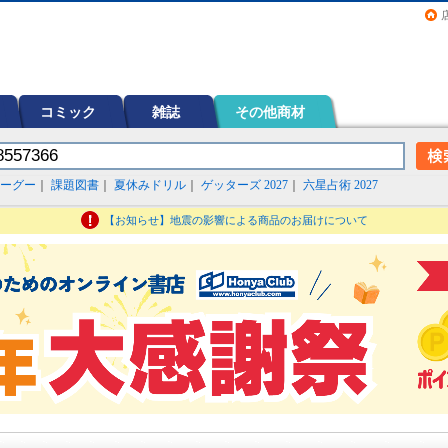
画（コミック）など在庫も充実
コミック
雑誌
その他商材
ーグー
｜
課題図書
｜
夏休みドリル
｜
ゲッターズ 2027
｜
六星占術 2027
【お知らせ】地震の影響による商品のお届けについて