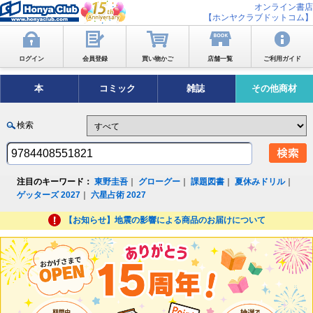
オンライン書店
【ホンヤクラブドットコム】
ログイン
会員登録
買い物かご
店舗一覧
ご利用ガイド
本
コミック
雑誌
その他商材
検索
注目のキーワード：
東野圭吾
｜
グローグー
｜
課題図書
｜
夏休みドリル
｜
ゲッターズ 2027
｜
六星占術 2027
【お知らせ】地震の影響による商品のお届けについて