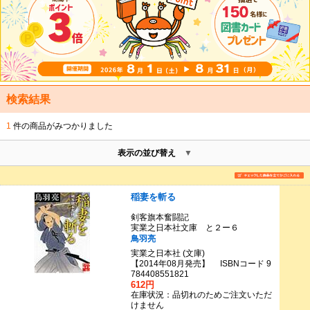
検索結果
1
件の商品がみつかりました
表示の並び替え
稲妻を斬る
剣客旗本奮闘記
実業之日本社文庫 と２ー６
鳥羽亮
実業之日本社 (文庫)
【2014年08月発売】 ISBNコード 9
784408551821
612円
在庫状況：品切れのためご注文いただ
けません