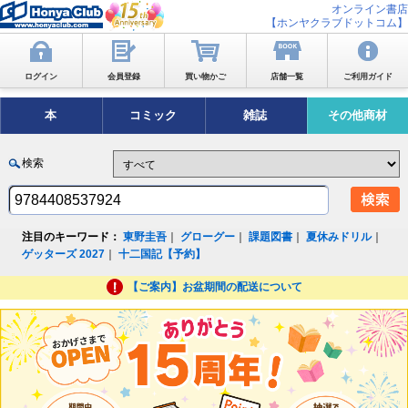
オンライン書店
【ホンヤクラブドットコム】
ログイン
会員登録
買い物かご
店舗一覧
ご利用ガイド
本
コミック
雑誌
その他商材
検索
注目のキーワード：
東野圭吾
｜
グローグー
｜
課題図書
｜
夏休みドリル
｜
ゲッターズ 2027
｜
十二国記【予約】
【ご案内】お盆期間の配送について