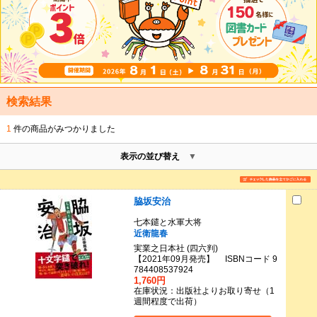
検索結果
1
件の商品がみつかりました
表示の並び替え
脇坂安治
七本鑓と水軍大将
近衛龍春
実業之日本社 (四六判)
【2021年09月発売】 ISBNコード 9
784408537924
1,760円
在庫状況：出版社よりお取り寄せ（1
週間程度で出荷）