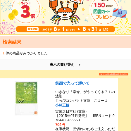
検索結果
1
件の商品がみつかりました
表示の並び替え
笑顔で光って輝いて
いきなり「幸せ」がやってくる７１の
法則
じっぴコンパクト文庫 こ１ー１
小林正観
実業之日本社 (文庫)
【2015年07月発売】 ISBNコード 9
784408456553
704円
在庫状況：品切れのためご注文いただ