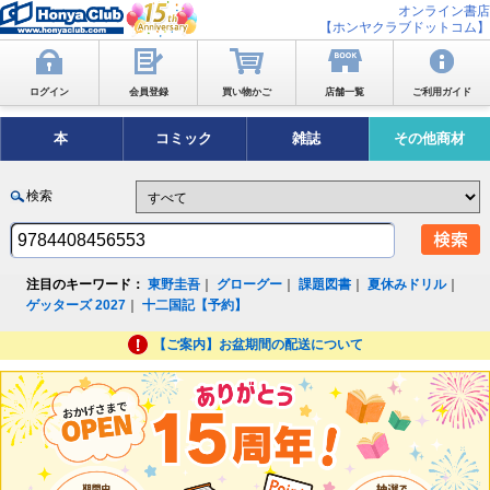
オンライン書店
【ホンヤクラブドットコム】
ログイン
会員登録
買い物かご
店舗一覧
ご利用ガイド
本
コミック
雑誌
その他商材
検索
注目のキーワード：
東野圭吾
｜
グローグー
｜
課題図書
｜
夏休みドリル
｜
ゲッターズ 2027
｜
十二国記【予約】
【ご案内】お盆期間の配送について