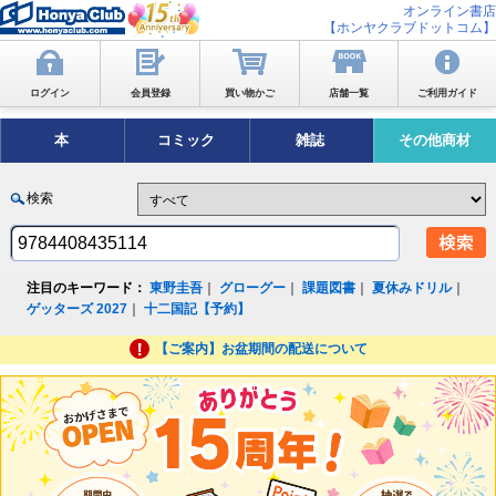
オンライン書店
【ホンヤクラブドットコム】
ログイン
会員登録
買い物かご
店舗一覧
ご利用ガイド
本
コミック
雑誌
その他商材
検索
注目のキーワード：
東野圭吾
｜
グローグー
｜
課題図書
｜
夏休みドリル
｜
ゲッターズ 2027
｜
十二国記【予約】
【ご案内】お盆期間の配送について