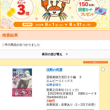
検索結果
1
件の商品がみつかりました
表示の並び替え
沈黙の死霊
霊能者緒方克巳ＳＣ編 ３
エムビーコミックス
山本まゆり
実業之日本社 (コミック)
【2022年01月発売】 ISBNコード 9
784408435114
748円
在庫状況：在庫あり（1～2日で出荷）