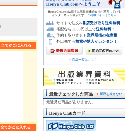
Honya Club.comへようこそ
Honya Club.comは日本出版販売株式会社が運営している
インターネット書店です。
ご利用ガイドはこちら
サイトで注文&
書店受け取り送料無料
順
宅配なら3,000円以上で
送料無料！
予約も取り寄せも
業界屈指の在庫量
外出先でも
検索や購入がカンタン！
店舗一覧はこちら
最近チェックした商品
履歴を残さない
最近見た商品がありません。
Honya Clubカード