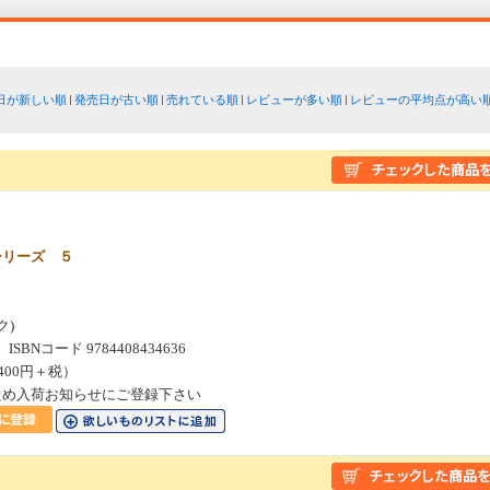
日が新しい順
発売日が古い順
売れている順
レビューが多い順
レビューの平均点が高い
シリーズ ５
ス
ク)
SBNコード 9784408434636
400円＋税）
ため入荷お知らせにご登録下さい