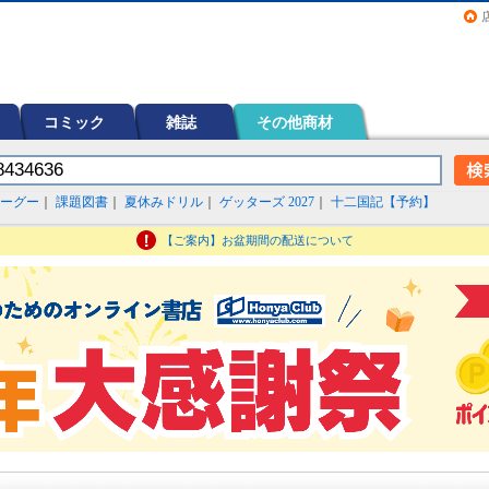
画（コミック）など在庫も充実
コミック
雑誌
その他商材
ーグー
｜
課題図書
｜
夏休みドリル
｜
ゲッターズ 2027
｜
十二国記【予約】
【ご案内】お盆期間の配送について