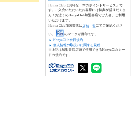
Honya Clubはお得な「本のポイントサービス」で
す。ご入会いただいたお客様には特典が盛りだくさ
ん！お近くのHonyaClub加盟書店でご入会、ご利用
いただけます。
Honya Club加盟書店は
にてご確認くださ
店舗一覧
い。
のマークが目印です。
HonyaClub会員規約
個人情報の取扱いに関する規程
※上記は加盟書店店頭で使用できるHonyaClubカー
ドの規約です。