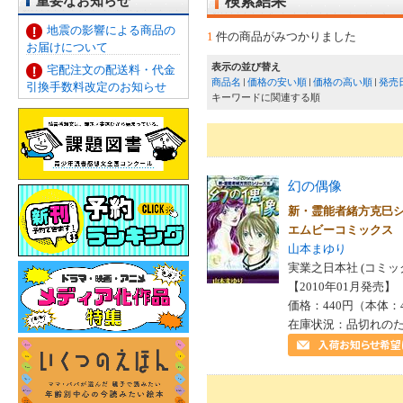
重要なお知らせ
検索結果
地震の影響による商品の
1
件の商品がみつかりました
お届けについて
表示の並び替え
宅配注文の配送料・代金
商品名
価格の安い順
価格の高い順
発売
引換手数料改定のお知らせ
キーワードに関連する順
幻の偶像
新・霊能者緒方克巳
エムビーコミック
山本まゆり
実業之日本社 (コミッ
【2010年01月発売】 I
価格：440円（本体：
在庫状況：品切れの