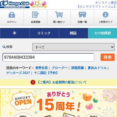
オンライン書店
【ホンヤクラブドットコム】
ログイン
会員登録
買い物かご
店舗一覧
ご利用ガイド
本
コミック
雑誌
その他商材
検索
注目のキーワード：
東野圭吾
｜
グローグー
｜
課題図書
｜
夏休みドリル
｜
ゲッターズ 2027
｜
十二国記【予約】
【ご案内】お盆期間の配送について