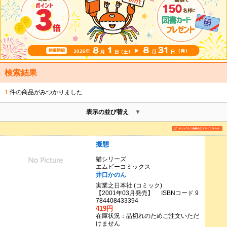
検索結果
1
件の商品がみつかりました
表示の並び替え
擬態
猫シリーズ
エムビーコミックス
井口かのん
実業之日本社 (コミック)
【2001年03月発売】 ISBNコード 9
784408433394
419円
在庫状況：品切れのためご注文いただ
けません