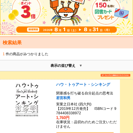
検索結果
1
件の商品がみつかりました
表示の並び替え
ハウ・トゥアート・シンキング
閉塞感を打ち破る自分起点の思考法
若宮和男
実業之日本社 (四六判)
【2019年12月発売】 ISBNコード 9
784408338972
1,760円
在庫状況：品切れのためご注文いただ
けません