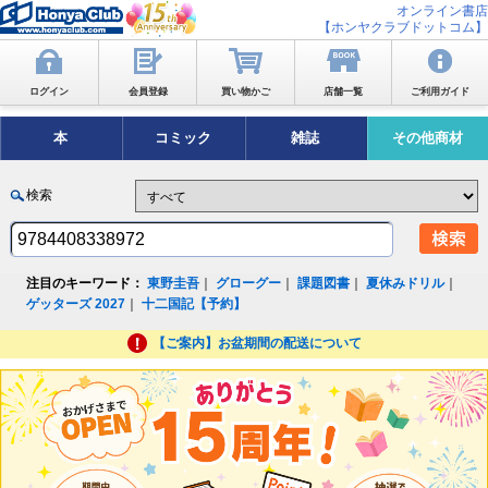
オンライン書店
【ホンヤクラブドットコム】
ログイン
会員登録
買い物かご
店舗一覧
ご利用ガイド
本
コミック
雑誌
その他商材
検索
注目のキーワード：
東野圭吾
｜
グローグー
｜
課題図書
｜
夏休みドリル
｜
ゲッターズ 2027
｜
十二国記【予約】
【ご案内】お盆期間の配送について