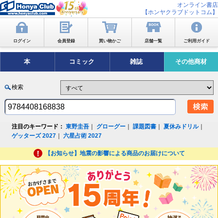
オンライン書店
【ホンヤクラブドットコム】
ログイン
会員登録
買い物かご
店舗一覧
ご利用ガイド
本
コミック
雑誌
その他商材
検索
注目のキーワード：
東野圭吾
｜
グローグー
｜
課題図書
｜
夏休みドリル
｜
ゲッターズ 2027
｜
六星占術 2027
【お知らせ】地震の影響による商品のお届けについて