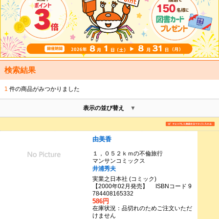
検索結果
1
件の商品がみつかりました
表示の並び替え
由美香
１，０５２ｋｍの不倫旅行
マンサンコミックス
井浦秀夫
実業之日本社 (コミック)
【2000年02月発売】 ISBNコード 9
784408165332
586円
在庫状況：品切れのためご注文いただ
けません