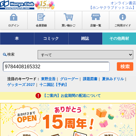
オンライン書店
【ホンヤクラブドットコム】
ログイン
会員登録
買い物かご
店舗一覧
ご利用ガイド
本
コミック
雑誌
その他商材
検索
注目のキーワード：
東野圭吾
｜
グローグー
｜
課題図書
｜
夏休みドリル
｜
ゲッターズ 2027
｜
十二国記【予約】
【ご案内】お盆期間の配送について