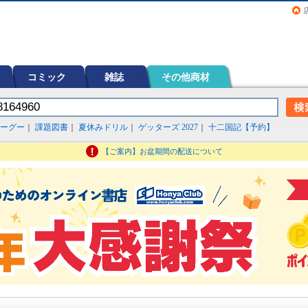
画（コミック）など在庫も充実
コミック
雑誌
その他商材
ーグー
｜
課題図書
｜
夏休みドリル
｜
ゲッターズ 2027
｜
十二国記【予約】
【ご案内】お盆期間の配送について