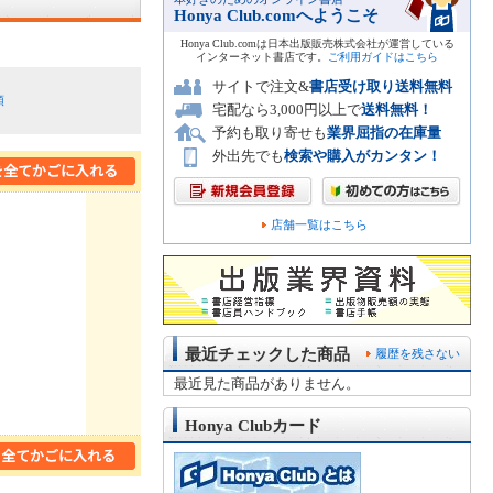
Honya Club.comへようこそ
Honya Club.comは日本出版販売株式会社が運営している
インターネット書店です。
ご利用ガイドはこちら
サイトで注文&
書店受け取り送料無料
順
宅配なら3,000円以上で
送料無料！
予約も取り寄せも
業界屈指の在庫量
外出先でも
検索や購入がカンタン！
店舗一覧はこちら
最近チェックした商品
履歴を残さない
最近見た商品がありません。
Honya Clubカード