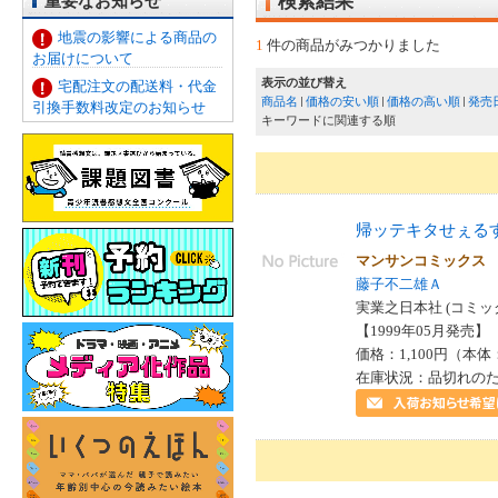
重要なお知らせ
検索結果
地震の影響による商品の
1
件の商品がみつかりました
お届けについて
表示の並び替え
宅配注文の配送料・代金
商品名
価格の安い順
価格の高い順
発売
引換手数料改定のお知らせ
キーワードに関連する順
帰ッテキタせぇる
マンサンコミック
藤子不二雄Ａ
実業之日本社 (コミッ
【1999年05月発売】 I
価格：1,100円（本体
在庫状況：品切れの