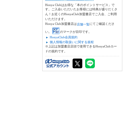
Honya Clubはお得な「本のポイントサービス」で
す。ご入会いただいたお客様には特典が盛りだくさ
ん！お近くのHonyaClub加盟書店でご入会、ご利用
いただけます。
Honya Club加盟書店は
にてご確認くださ
店舗一覧
い。
のマークが目印です。
HonyaClub会員規約
個人情報の取扱いに関する規程
※上記は加盟書店店頭で使用できるHonyaClubカー
ドの規約です。