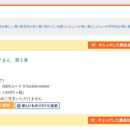
日が新しい順
発売日が古い順
売れている順
レビューが多い順
レビューの平均点が高い
すまん 第１巻
ス
ク)
SBNコード 9784408164960
：1,000円＋税）
ためご注文いただけません