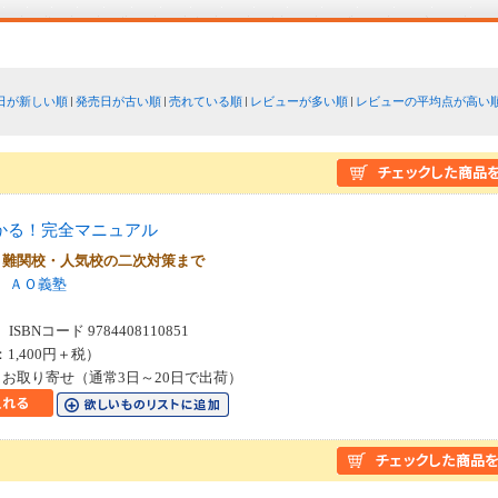
日が新しい順
発売日が古い順
売れている順
レビューが多い順
レビューの平均点が高い
かる！完全マニュアル
・難関校・人気校の二次対策まで
ＡＯ義塾
SBNコード 9784408110851
：1,400円＋税）
お取り寄せ（通常3日～20日で出荷）