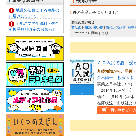
重要なお知らせ
検索結果
地震の影響による商品の
1
件の商品がみつかりました
お届けについて
表示の並び替え
宅配注文の配送料・代金
商品名
価格の安い順
価格の高い順
発売
引換手数料改定のお知らせ
キーワードに関連する順
ＡＯ入試で必ず受
基礎知識から、早慶
斎木陽平
後藤大希
実業之日本社 (Ｂ６)
【2014年10月発売】 I
価格：1,540円（本体
在庫状況：出版社より