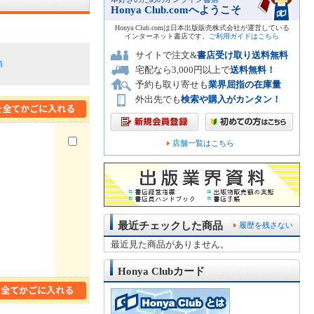
Honya Club.comへようこそ
Honya Club.comは日本出版販売株式会社が運営している
インターネット書店です。
ご利用ガイドはこちら
サイトで注文&
書店受け取り送料無料
順
宅配なら3,000円以上で
送料無料！
予約も取り寄せも
業界屈指の在庫量
外出先でも
検索や購入がカンタン！
店舗一覧はこちら
最近チェックした商品
履歴を残さない
最近見た商品がありません。
Honya Clubカード