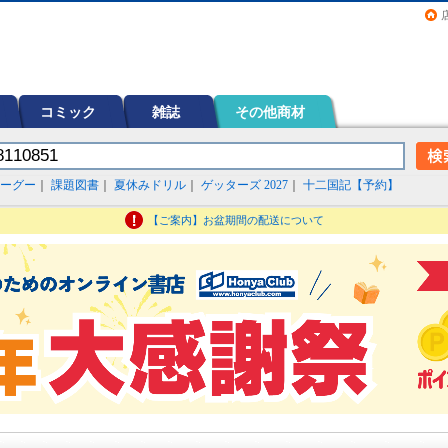
画（コミック）など在庫も充実
コミック
雑誌
その他商材
ーグー
｜
課題図書
｜
夏休みドリル
｜
ゲッターズ 2027
｜
十二国記【予約】
【ご案内】お盆期間の配送について