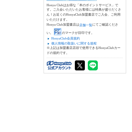
Honya Clubはお得な「本のポイントサービス」で
す。ご入会いただいたお客様には特典が盛りだくさ
ん！お近くのHonyaClub加盟書店でご入会、ご利用
いただけます。
Honya Club加盟書店は
にてご確認くださ
店舗一覧
い。
のマークが目印です。
HonyaClub会員規約
個人情報の取扱いに関する規程
※上記は加盟書店店頭で使用できるHonyaClubカー
ドの規約です。