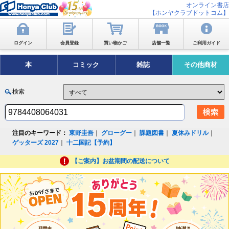
オンライン書店
【ホンヤクラブドットコム】
ログイン
会員登録
買い物かご
店舗一覧
ご利用ガイド
本
コミック
雑誌
その他商材
検索
注目のキーワード：
東野圭吾
｜
グローグー
｜
課題図書
｜
夏休みドリル
｜
ゲッターズ 2027
｜
十二国記【予約】
【ご案内】お盆期間の配送について