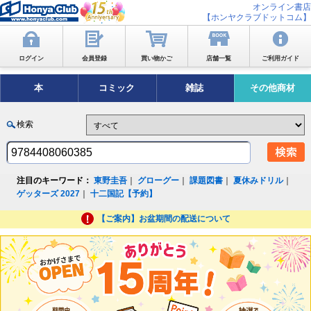
オンライン書店
【ホンヤクラブドットコム】
ログイン
会員登録
買い物かご
店舗一覧
ご利用ガイド
本
コミック
雑誌
その他商材
検索
注目のキーワード：
東野圭吾
｜
グローグー
｜
課題図書
｜
夏休みドリル
｜
ゲッターズ 2027
｜
十二国記【予約】
【ご案内】お盆期間の配送について