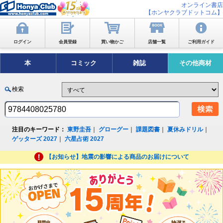
オンライン書店
【ホンヤクラブドットコム】
ログイン
会員登録
買い物かご
店舗一覧
ご利用ガイド
本
コミック
雑誌
その他商材
検索
注目のキーワード：
東野圭吾
｜
グローグー
｜
課題図書
｜
夏休みドリル
｜
ゲッターズ 2027
｜
六星占術 2027
【お知らせ】地震の影響による商品のお届けについて