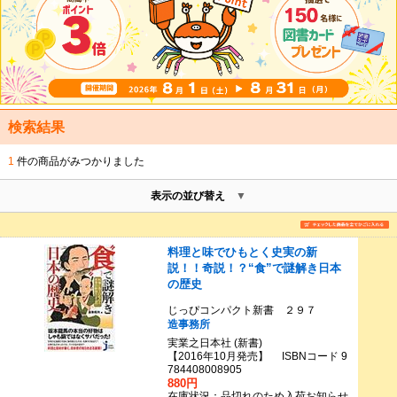
検索結果
1
件の商品がみつかりました
表示の並び替え
料理と味でひもとく史実の新
説！！奇説！？“食”で謎解き日本
の歴史
じっぴコンパクト新書 ２９７
造事務所
実業之日本社 (新書)
【2016年10月発売】 ISBNコード 9
784408008905
880円
在庫状況：品切れのため入荷お知らせ