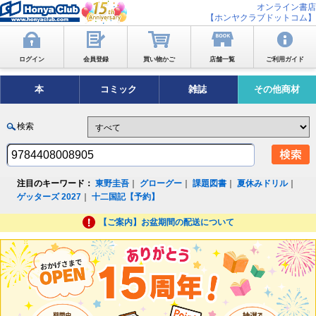
オンライン書店
【ホンヤクラブドットコム】
ログイン
会員登録
買い物かご
店舗一覧
ご利用ガイド
本
コミック
雑誌
その他商材
検索
注目のキーワード：
東野圭吾
｜
グローグー
｜
課題図書
｜
夏休みドリル
｜
ゲッターズ 2027
｜
十二国記【予約】
【ご案内】お盆期間の配送について