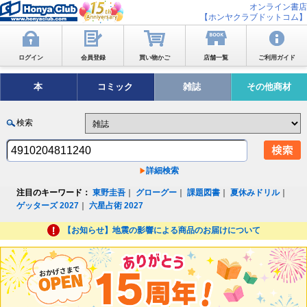
オンライン書店
【ホンヤクラブドットコム】
ログイン
会員登録
買い物かご
店舗一覧
ご利用ガイド
本
コミック
雑誌
その他商材
検索
詳細検索
注目のキーワード：
東野圭吾
｜
グローグー
｜
課題図書
｜
夏休みドリル
｜
ゲッターズ 2027
｜
六星占術 2027
【お知らせ】地震の影響による商品のお届けについて