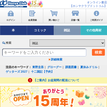
オンライン書店
【ホンヤクラブドットコム】
ログイン
会員登録
買い物かご
店舗一覧
ご利用ガイド
本
コミック
雑誌
その他商材
検索
詳細検索
注目のキーワード：
東野圭吾
｜
グローグー
｜
課題図書
｜
夏休みドリル
｜
ゲッターズ 2027
｜
十二国記【予約】
【ご案内】お盆期間の配送について