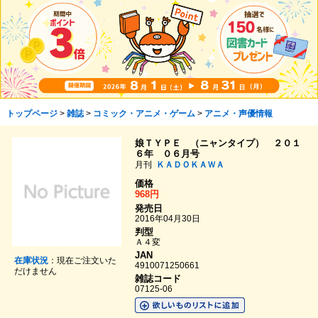
トップページ
>
雑誌
>
コミック・アニメ・ゲーム
>
アニメ・声優情報
娘ＴＹＰＥ （ニャンタイプ） ２０１
６年 ０６月号
月刊
ＫＡＤＯＫＡＷＡ
価格
968円
発売日
2016年04月30日
判型
Ａ４変
JAN
在庫状況
：現在ご注文いた
4910071250661
だけません
雑誌コード
07125-06