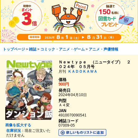
トップページ
>
雑誌
>
コミック・アニメ・ゲーム
>
アニメ・声優情報
Ｎｅｗｔｙｐｅ （ニュータイプ） ２
０２４年 ０５月号
月刊
ＫＡＤＯＫＡＷＡ
価格
900円
発売日
2024年04月10日
判型
Ａ４変
JAN
4910070090541
雑誌コード
画像を拡大する
07009-05
在庫状況
：現在ご注文いた
だけません