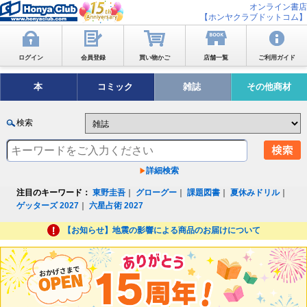
オンライン書店
【ホンヤクラブドットコム】
ログイン
会員登録
買い物かご
店舗一覧
ご利用ガイド
本
コミック
雑誌
その他商材
検索
詳細検索
注目のキーワード：
東野圭吾
｜
グローグー
｜
課題図書
｜
夏休みドリル
｜
ゲッターズ 2027
｜
六星占術 2027
【お知らせ】地震の影響による商品のお届けについて