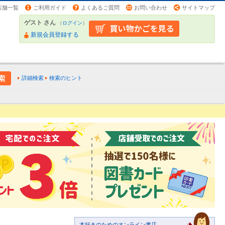
店舗一覧
ご利用ガイド
よくあるご質問
お問い合わせ
サイトマップ
ゲスト さん
（
ログイン
）
新規会員登録する
詳細検索
検索のヒント
本好きのためのオンライン書店