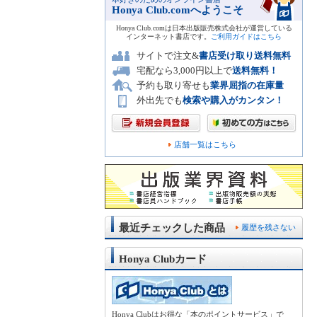
Honya Club.comへようこそ
Honya Club.comは日本出版販売株式会社が運営している
インターネット書店です。
ご利用ガイドはこちら
サイトで注文&
書店受け取り送料無料
宅配なら3,000円以上で
送料無料！
予約も取り寄せも
業界屈指の在庫量
外出先でも
検索や購入がカンタン！
店舗一覧はこちら
最近チェックした商品
履歴を残さない
Honya Clubカード
Honya Clubはお得な「本のポイントサービス」で