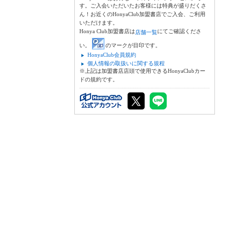
す。ご入会いただいたお客様には特典が盛りだくさ
ん！お近くのHonyaClub加盟書店でご入会、ご利用
いただけます。
Honya Club加盟書店は
にてご確認くださ
店舗一覧
い。
のマークが目印です。
HonyaClub会員規約
個人情報の取扱いに関する規程
※上記は加盟書店店頭で使用できるHonyaClubカー
ドの規約です。