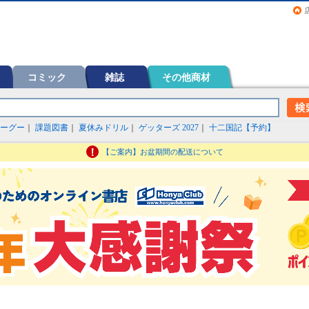
画（コミック）など在庫も充実
コミック
雑誌
その他商材
ーグー
｜
課題図書
｜
夏休みドリル
｜
ゲッターズ 2027
｜
十二国記【予約】
【ご案内】お盆期間の配送について