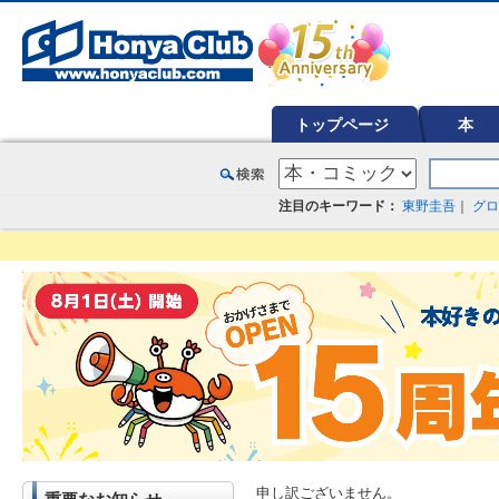
オンライン書店【ホンヤクラブ】はお好きな本屋での受け取りで送料無料！新刊予約・通販も。本（書籍）、雑誌、漫
トップページ
本
注目のキーワード：
東野圭吾
｜
グロ
申し訳ございません。