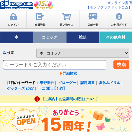
オンライン書店
【ホンヤクラブドットコム】
ログイン
会員登録
買い物かご
店舗一覧
ご利用ガイド
本
コミック
雑誌
その他商材
検索
詳細検索
注目のキーワード：
東野圭吾
｜
グローグー
｜
課題図書
｜
夏休みドリル
｜
ゲッターズ 2027
｜
十二国記【予約】
【ご案内】お盆期間の配送について