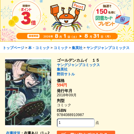
トップページ
>
本・コミック
>
コミック
>
集英社
>
ヤングジャンプコミックス
ゴールデンカムイ １５
ヤングジャンプコミックス
集英社
野田サトル
価格
594円
発行年月
2018年09月
判型
コミック
ISBN
9784088910987
点
在庫状況
：在庫あり（1～2