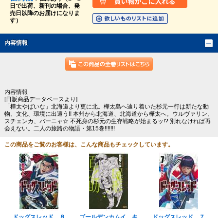
日で出荷、新刊の場合、発
売日以降のお届けになりま
す）
内容情報
内容情報
[日販商品データベースより]
「樺太やばいな」北海道より更に北。樺太島へ辿り着いた杉元一行は新たな動
物、文化、環境に出遭う!! 本州から北海道、北海道から樺太へ。ウルヴァリン、
スチェンカ、バーニャ☆ 不死身の杉元の生存戦略が始まるッ!? 別れなければ再
会えない。二人の旅路の物語・第15巻!!!!!!!
この商品をご覧のお客様は、こんな商品もチェックしています。
ドッグスレッド ８
ゴールデンカムイ キ
ドッグスレッド ７