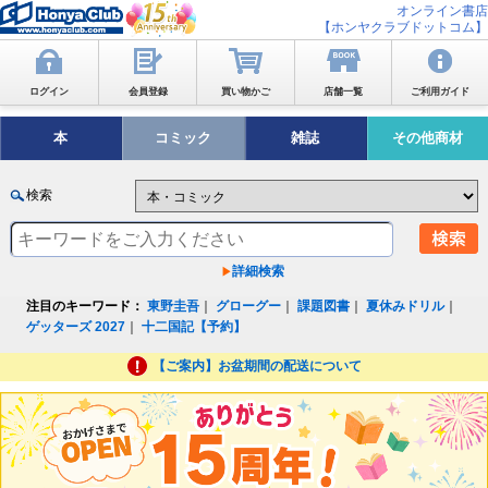
オンライン書店
【ホンヤクラブドットコム】
ログイン
会員登録
買い物かご
店舗一覧
ご利用ガイド
本
コミック
雑誌
その他商材
検索
詳細検索
注目のキーワード：
東野圭吾
｜
グローグー
｜
課題図書
｜
夏休みドリル
｜
ゲッターズ 2027
｜
十二国記【予約】
【ご案内】お盆期間の配送について