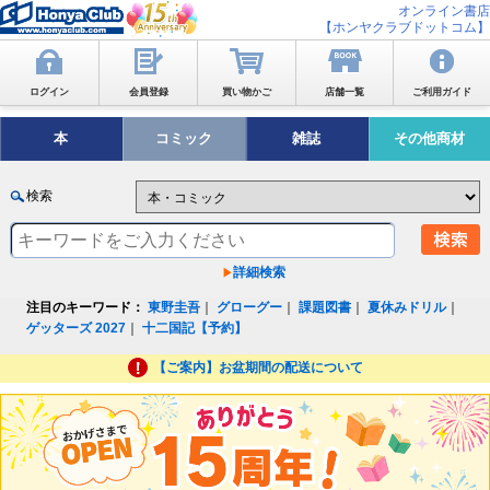
オンライン書店
【ホンヤクラブドットコム】
ログイン
会員登録
買い物かご
店舗一覧
ご利用ガイド
本
コミック
雑誌
その他商材
検索
詳細検索
注目のキーワード：
東野圭吾
｜
グローグー
｜
課題図書
｜
夏休みドリル
｜
ゲッターズ 2027
｜
十二国記【予約】
【ご案内】お盆期間の配送について