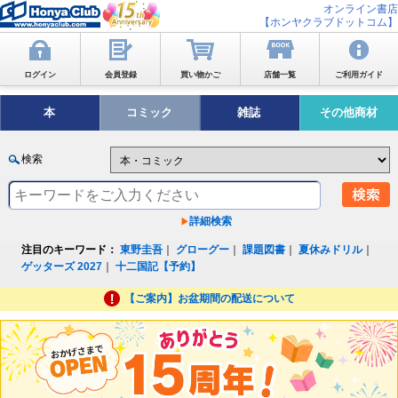
オンライン書店
【ホンヤクラブドットコム】
ログイン
会員登録
買い物かご
店舗一覧
ご利用ガイド
本
コミック
雑誌
その他商材
検索
詳細検索
注目のキーワード：
東野圭吾
｜
グローグー
｜
課題図書
｜
夏休みドリル
｜
ゲッターズ 2027
｜
十二国記【予約】
【ご案内】お盆期間の配送について