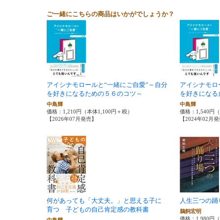
ご一緒にこちらの商品はいかがでしょうか？
アイシナモロールと“一緒にご自愛”～自分
アイシナモロ
を好きになるための５６のコツ～
を好きになる
中島輝
中島輝
価格：1,210円（本体1,100円＋税）
価格：1,540円
【2026年07月発売】
【2024年02月
何があっても「大丈夫。」と思える子に
人生三つの踊
育つ 子どもの自己肯定感の教科書
鵜飼宏明
価格：1,980円