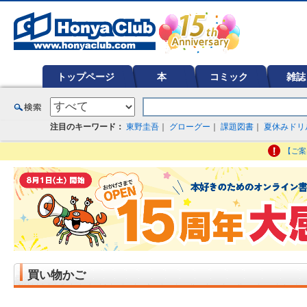
オンライン書店【ホンヤクラブ】はお好きな本屋での受け取りで送料無料！新刊予約・通販も。本（書籍）、雑誌、漫
ど在庫も充実
トップページ
本
コミック
雑誌
注目のキーワード：
東野圭吾
｜
グローグー
｜
課題図書
｜
夏休みドリ
【ご案
買い物かご