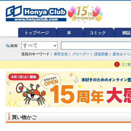
オンライン書店【ホンヤクラブ】はお好きな本屋での受け取りで送料無料！新刊予約・通販も。本（書籍）、雑誌、漫
ど在庫も充実
トップページ
本
コミック
雑誌
注目のキーワード：
東野圭吾
｜
グローグー
｜
課題図書
｜
夏休みドリ
【ご案
買い物かご