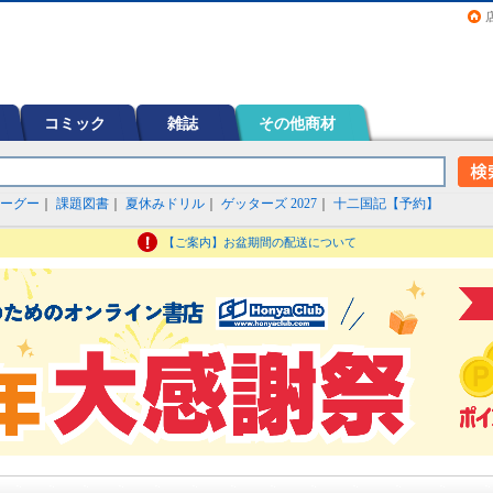
画（コミック）など在庫も充実
コミック
雑誌
その他商材
ーグー
｜
課題図書
｜
夏休みドリル
｜
ゲッターズ 2027
｜
十二国記【予約】
【ご案内】お盆期間の配送について