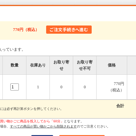
770円（税込）
入っています。
お取り寄
お取り寄
数量
在庫あり
価格
せ
せ不可
770円
1
0
0
（税込）
合計
には必ず再計算ボタンを押してください。
買い物かごに商品を投入してから「60分」
となります。
場合、
すべての商品が買い物かごから削除されます
のでご注意ください。