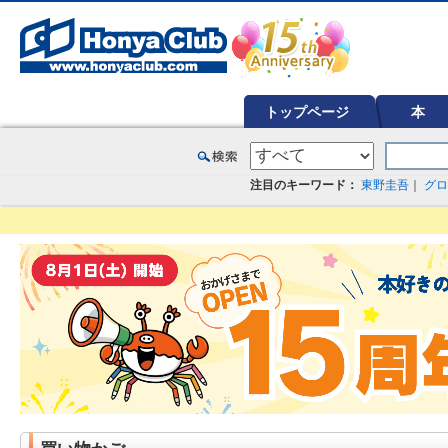
オンライン書店【ホンヤクラブ】はお好きな本屋での受け取りで送料無料！新刊予約・通販も。本（書籍）、雑誌、漫
トップページ
本
注目のキーワード：
東野圭吾
｜
グロ