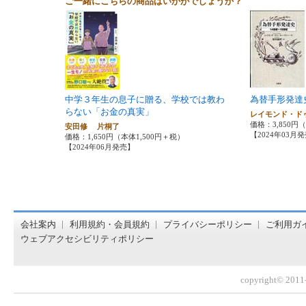
ご一緒にこちらの商品はいかがでしょうか？
中学３年生の息子に贈る、学校では教わ
為替手形発達
らない「お金の真実」
レイモンド・ド
価格：3,850円
安田修 片桐了
【2024年03月
価格：1,650円（本体1,500円＋税）
【2024年06月発売】
オンライン書店【ホンヤクラブ】はお好きな本屋での受け取
会社案内
利用規約・会員規約
プライバシーポリシー
ご利用ガ
ウェブアクセシビリティポリシー
copyright© 2011