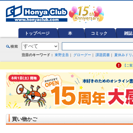
オンライン書店【ホンヤクラブ】はお好きな本屋での受け取りで送料無料！新刊予約・通販も。本（書籍）、雑誌、漫
ど在庫も充実
トップページ
本
コミック
雑誌
注目のキーワード：
東野圭吾
｜
グローグー
｜
課題図書
｜
夏休みドリ
【ご案
買い物かご