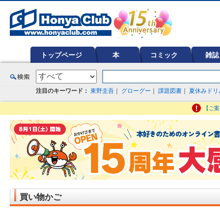
オンライン書店【ホンヤクラブ】はお好きな本屋での受け取りで送料無料！新刊予約・通販も。本（書籍）、雑誌、漫
ど在庫も充実
トップページ
本
コミック
雑誌
注目のキーワード：
東野圭吾
｜
グローグー
｜
課題図書
｜
夏休みドリ
【ご案
買い物かご