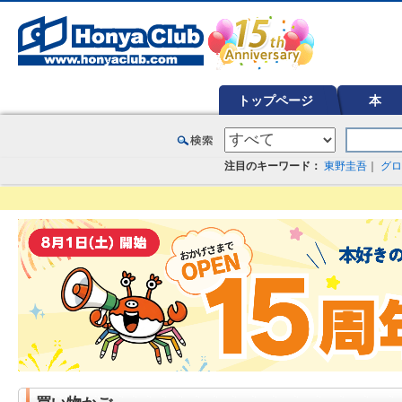
オンライン書店【ホンヤクラブ】はお好きな本屋での受け取りで送料無料！新刊予約・通販も。本（書籍）、雑誌、漫
トップページ
本
注目のキーワード：
東野圭吾
｜
グロ