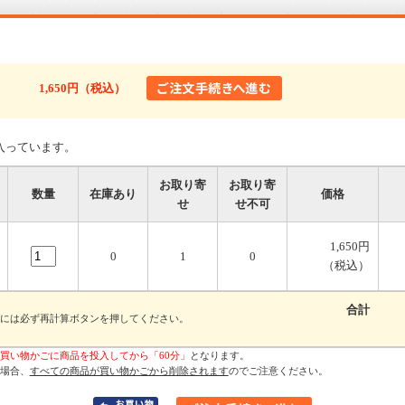
1,650円（税込）
入っています。
お取り寄
お取り寄
数量
在庫あり
価格
せ
せ不可
1,650円
0
1
0
（税込）
合計
には必ず再計算ボタンを押してください。
買い物かごに商品を投入してから「60分」
となります。
場合、
すべての商品が買い物かごから削除されます
のでご注意ください。