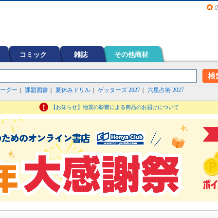
画（コミック）など在庫も充実
コミック
雑誌
その他商材
ーグー
｜
課題図書
｜
夏休みドリル
｜
ゲッターズ 2027
｜
六星占術 2027
【お知らせ】地震の影響による商品のお届けについて