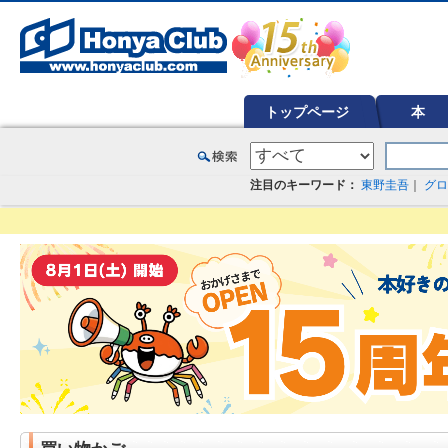
オンライン書店【ホンヤクラブ】はお好きな本屋での受け取りで送料無料！新刊予約・通販も。本（書籍）、雑誌、漫
トップページ
本
注目のキーワード：
東野圭吾
｜
グロ