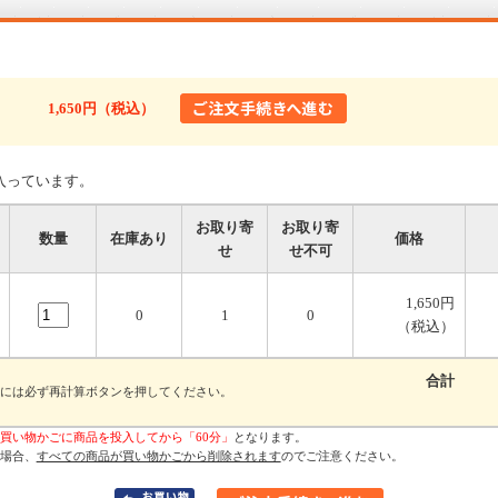
1,650円（税込）
入っています。
お取り寄
お取り寄
数量
在庫あり
価格
せ
せ不可
1,650円
0
1
0
（税込）
合計
には必ず再計算ボタンを押してください。
買い物かごに商品を投入してから「60分」
となります。
場合、
すべての商品が買い物かごから削除されます
のでご注意ください。