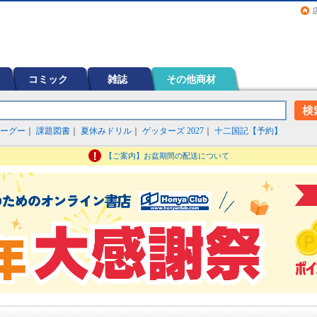
画（コミック）など在庫も充実
コミック
雑誌
その他商材
ーグー
｜
課題図書
｜
夏休みドリル
｜
ゲッターズ 2027
｜
十二国記【予約】
【ご案内】お盆期間の配送について