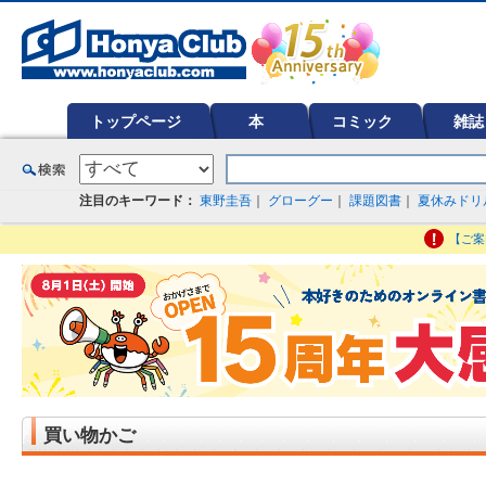
オンライン書店【ホンヤクラブ】はお好きな本屋での受け取りで送料無料！新刊予約・通販も。本（書籍）、雑誌、漫
ど在庫も充実
トップページ
本
コミック
雑誌
注目のキーワード：
東野圭吾
｜
グローグー
｜
課題図書
｜
夏休みドリ
【ご案
買い物かご