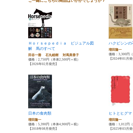
ご一緒にこちらの商品はいかがでしょうか？
Ｈｏｒｓｅｐｅｄｉａ ビジュアル図
ハクビシンの
解 馬のすべて
増田隆一
価格：3,300円
田谷一善 石丸睦樹 対馬美香子
【2024年01月
価格：2,750円（本体2,500円＋税）
【2026年02月発売】
日本の食肉類
ヒトとヒグマ
増田隆一
増田隆一
価格：5,390円（本体4,900円＋税）
価格：1,012円
【2018年08月発売】
【2025年03月