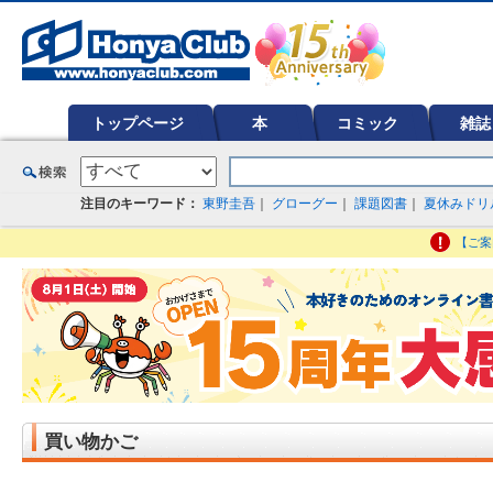
オンライン書店【ホンヤクラブ】はお好きな本屋での受け取りで送料無料！新刊予約・通販も。本（書籍）、雑誌、漫
ど在庫も充実
トップページ
本
コミック
雑誌
注目のキーワード：
東野圭吾
｜
グローグー
｜
課題図書
｜
夏休みドリ
【ご案
買い物かご