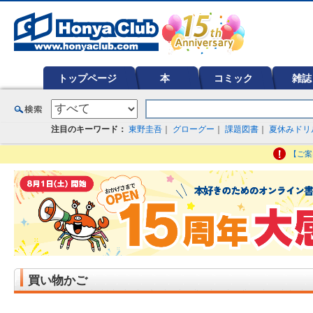
オンライン書店【ホンヤクラブ】はお好きな本屋での受け取りで送料無料！新刊予約・通販も。本（書籍）、雑誌、漫
ど在庫も充実
トップページ
本
コミック
雑誌
注目のキーワード：
東野圭吾
｜
グローグー
｜
課題図書
｜
夏休みドリ
【ご案
買い物かご