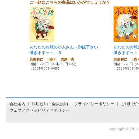
ご一緒にこちらの商品はいかがでしょうか？
あなたのお城の小人さん～御飯下さい、
あなたのお城
働きますっ～ ３
働きますっ～
美袋和仁 п猫Ｒ 栗原一実
美袋和仁 п
価格：770円（本体700円＋税）
価格：770円（
【2025年09月発売】
【2024年10月
オンライン書店【ホンヤクラブ】はお好きな本屋での受け取
会社案内
利用規約・会員規約
プライバシーポリシー
ご利用ガ
ウェブアクセシビリティポリシー
copyright© 2011