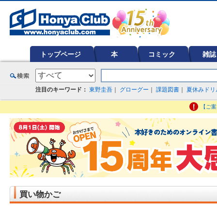
オンライン書店【ホンヤクラブ】はお好きな本屋での受け取りで送料無料！新刊予約・通販も。本（書籍）、雑誌、漫
ど在庫も充実
トップページ
本
コミック
雑誌
注目のキーワード：
東野圭吾
｜
グローグー
｜
課題図書
｜
夏休みドリ
【ご案
買い物かご