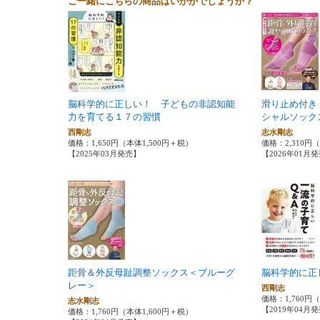
ご一緒にこちらの商品はいかがでしょうか？
脳科学的に正しい！ 子どもの非認知能
滑り止め付き
力を育てる１７の習慣
シャルソック
西剛志
志水剛志
価格：1,650円（本体1,500円＋税）
価格：2,310円
【2025年03月発売】
【2026年01月
距骨＆外反母趾調整ソックス＜ブルーグ
脳科学的に正
レー＞
西剛志
価格：1,760円
志水剛志
【2019年04月
価格：1,760円（本体1,600円＋税）