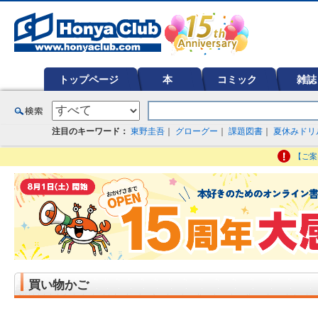
オンライン書店【ホンヤクラブ】はお好きな本屋での受け取りで送料無料！新刊予約・通販も。本（書籍）、雑誌、漫
ど在庫も充実
トップページ
本
コミック
雑誌
注目のキーワード：
東野圭吾
｜
グローグー
｜
課題図書
｜
夏休みドリ
【ご案
買い物かご