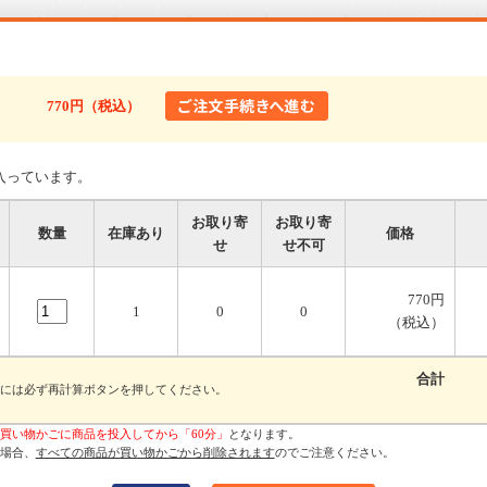
770円（税込）
入っています。
お取り寄
お取り寄
数量
在庫あり
価格
せ
せ不可
770円
1
0
0
（税込）
合計
には必ず再計算ボタンを押してください。
買い物かごに商品を投入してから「60分」
となります。
場合、
すべての商品が買い物かごから削除されます
のでご注意ください。