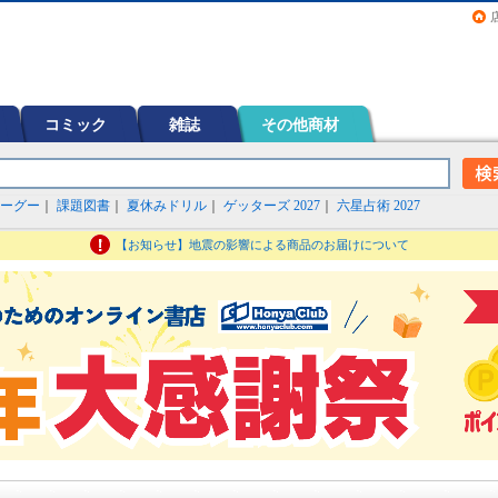
画（コミック）など在庫も充実
コミック
雑誌
その他商材
ーグー
｜
課題図書
｜
夏休みドリル
｜
ゲッターズ 2027
｜
六星占術 2027
【お知らせ】地震の影響による商品のお届けについて