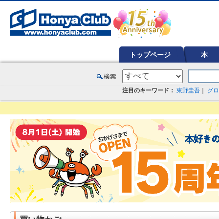
オンライン書店【ホンヤクラブ】はお好きな本屋での受け取りで送料無料！新刊予約・通販も。本（書籍）、雑誌、漫
トップページ
本
注目のキーワード：
東野圭吾
｜
グロ