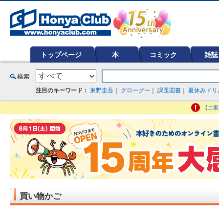
オンライン書店【ホンヤクラブ】はお好きな本屋での受け取りで送料無料！新刊予約・通販も。本（書籍）、雑誌、漫
ど在庫も充実
トップページ
本
コミック
雑誌
注目のキーワード：
東野圭吾
｜
グローグー
｜
課題図書
｜
夏休みドリ
【ご案
買い物かご