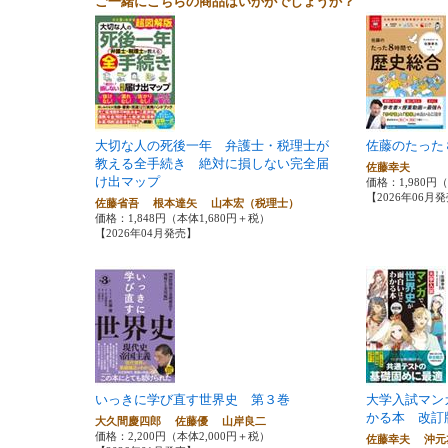
ご一緒にこちらの商品はいかがでしょうか？
大切な人の死後一年 弁護士・税理士が
佐藤のたった
教える全手続き 絶対に損しない完全届
佐藤幸夫
け出マップ
価格：1,980円
【2026年06月
佐藤省吾 根本達矢 山本宏（税理士）
価格：1,848円（本体1,680円＋税）
【2026年04月発売】
いっきに学び直す世界史 第３巻
大学入試マン
かる本 改訂
大久間慶四郎 佐藤優 山岸良二
価格：2,200円（本体2,000円＋税）
佐藤幸夫 沖