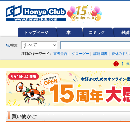
オンライン書店【ホンヤクラブ】はお好きな本屋での受け取りで送料無料！新刊予約・通販も。本（書籍）、雑誌、漫
ど在庫も充実
トップページ
本
コミック
雑誌
注目のキーワード：
東野圭吾
｜
グローグー
｜
課題図書
｜
夏休みドリ
【ご案
買い物かご